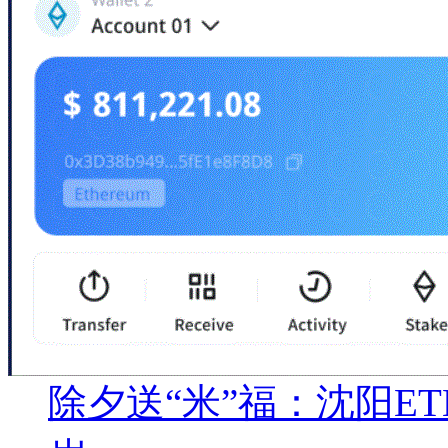
除夕送“米”福：沈阳E