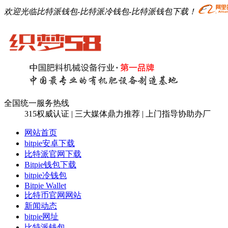
欢迎光临比特派钱包-比特派冷钱包-比特派钱包下载！
全国统一服务热线
315权威认证 | 三大媒体鼎力推荐 | 上门指导协助办厂
网站首页
bitpie安卓下载
比特派官网下载
Bitpie钱包下载
bitpie冷钱包
Bitpie Wallet
比特币官网网站
新闻动态
bitpie网址
比特派钱包