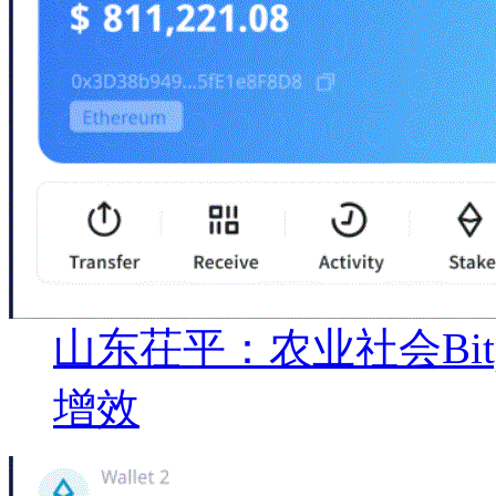
山东茌平：农业社会Bitp
增效