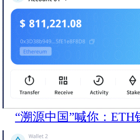
“溯源中国”喊你：ET