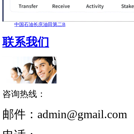
中国石油长庆油田第二B
联系我们
咨询热线：
邮件：
admin@gmail.com