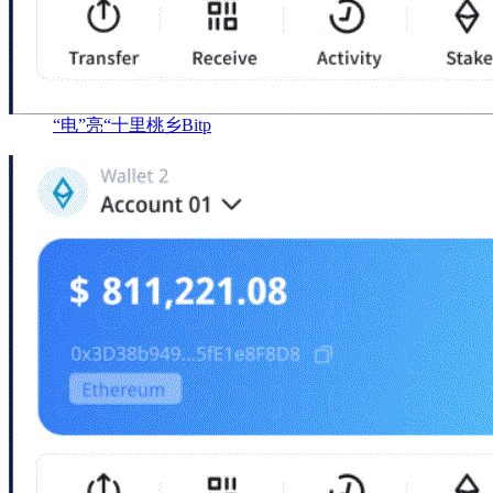
“电”亮“十里桃乡Bitp