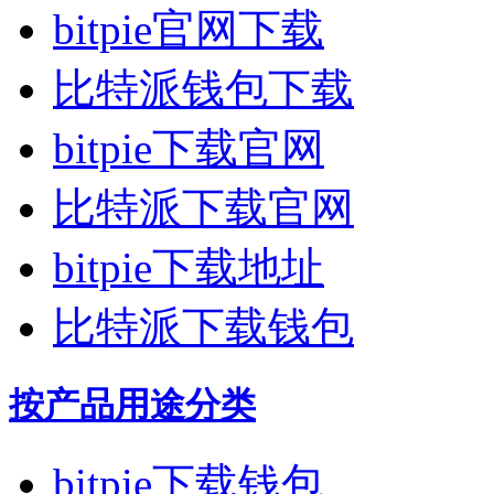
bitpie官网下载
比特派钱包下载
bitpie下载官网
比特派下载官网
bitpie下载地址
比特派下载钱包
按产品用途分类
bitpie下载钱包