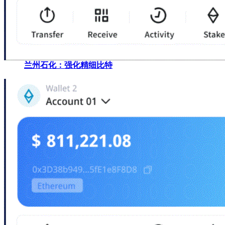
兰州石化：强化精细比特