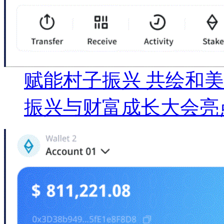
赋能村子振兴 共绘和美画
振兴与财富成长大会亮