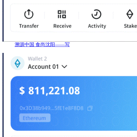
溯源中国 食尚沈阳——写