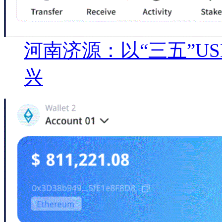
河南济源：以“三五”U
兴