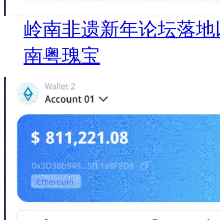
岭南非遗新年论坛落地
南粤瑰宝