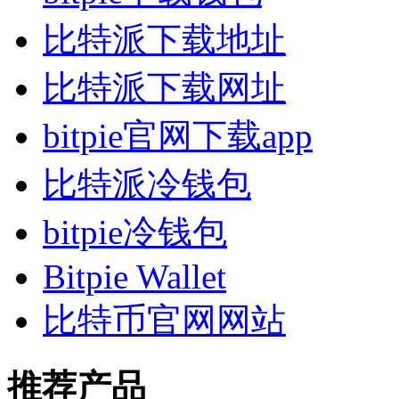
比特派下载地址
比特派下载网址
bitpie官网下载app
比特派冷钱包
bitpie冷钱包
Bitpie Wallet
比特币官网网站
推荐产品