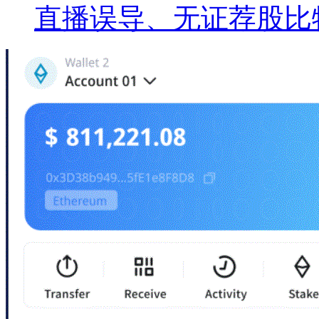
直播误导、无证荐股比