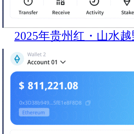
2025年贵州红・山水