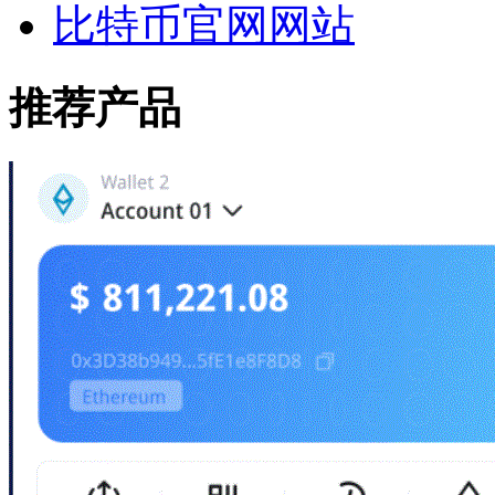
比特币官网网站
推荐产品