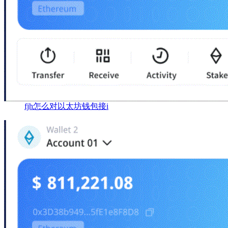
fjh怎么对以太坊钱包接i