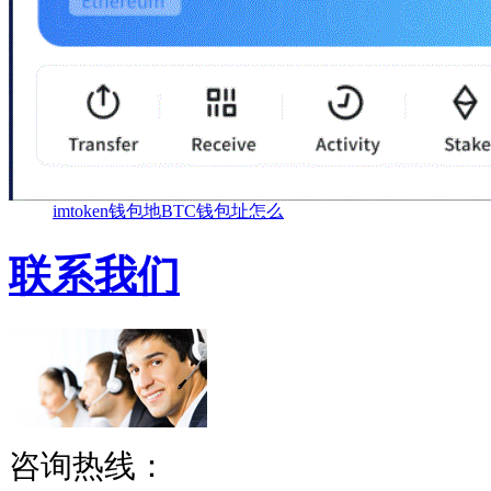
imtoken钱包地BTC钱包址怎么
联系我们
咨询热线：