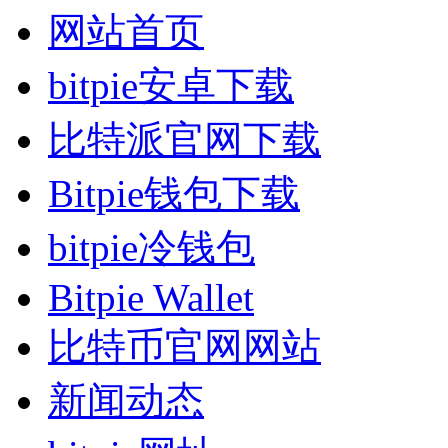
网站首页
bitpie安卓下载
比特派官网下载
Bitpie钱包下载
bitpie冷钱包
Bitpie Wallet
比特币官网网站
新闻动态