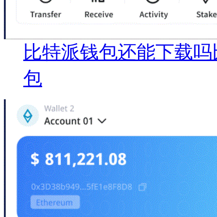
比特派钱包还能下载吗
包