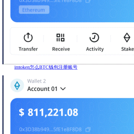
imtoken怎么BTC钱包注册账号