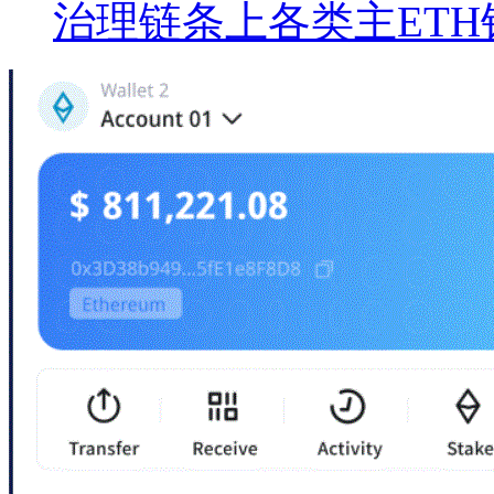
治理链条上各类主ET