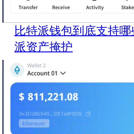
比特派钱包到底支持哪
派资产掩护