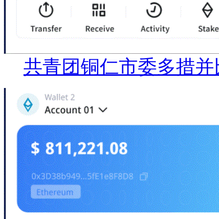
共青团铜仁市委多措并