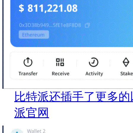
比特派还插手了更多的
派官网