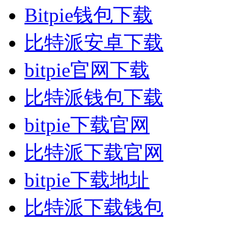
Bitpie钱包下载
比特派安卓下载
bitpie官网下载
比特派钱包下载
bitpie下载官网
比特派下载官网
bitpie下载地址
比特派下载钱包