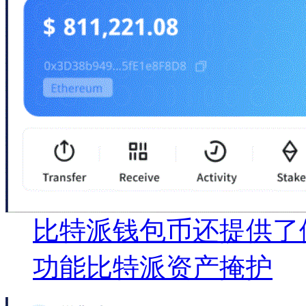
比特派钱包币还提供了便捷B
功能比特派资产掩护