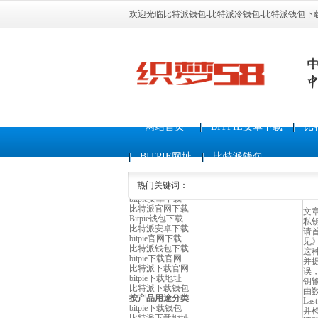
欢迎光临比特派钱包-比特派冷钱包-比特派钱包下
网站首页
BITPIE安卓下载
比
BITPIE网址
比特派钱包
当前
中国有机肥设备生产基地
热门关键词：
按行业应用分类
bitpie安卓下载
比特派官网下载
文章
Bitpie钱包下载
私
比特派安卓下载
请
bitpie官网下载
见
比特派钱包下载
这
bitpie下载官网
并
比特派下载官网
误
bitpie下载地址
钥
比特派下载钱包
由
按产品用途分类
La
bitpie下载钱包
并