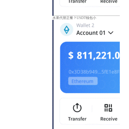
水果代替正餐？USDT钱包小