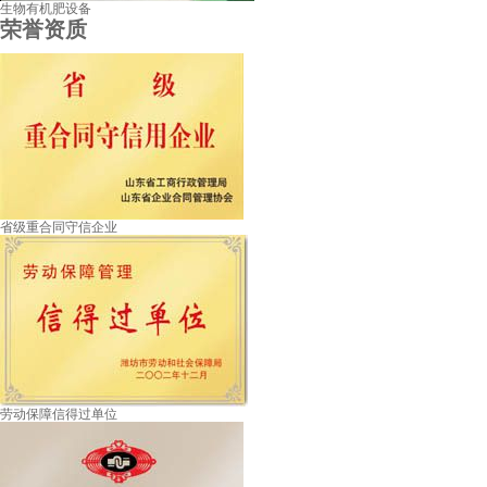
生物有机肥设备
荣誉资质
省级重合同守信企业
劳动保障信得过单位