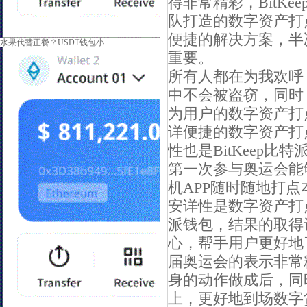
得非常精彩，BitK
队打造的数字资产打点
便捷的解决方案，半
水果代替正餐？USDT钱包小
重要。
所有人都在为我欢呼
中不会被盗窃，同时
为用户的数字资产打点
详便捷的数字资产打
性也是BitKeep比
第一次参与奥运会能
机APP随时随地打
安详性是数字资产打点
派钱包，结果的取得
心，帮手用户更好地
届奥运会的表示非常
身的动作做成后，同
上，更好地到场数字