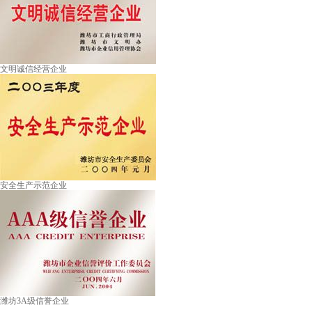
文明诚信经营企业
安全生产示范企业
潍坊3A级信誉企业