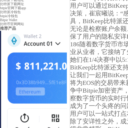
比特派下载地址
比特派下载网址
用户可以通过BitK
bitpie官网下载app
决策，崔宸曦说：“
比特派冷钱包
bitpie冷钱包
具，BitKeep比
Bitpie Wallet
比特币官网网站
无论是检察账户余额
推荐产品
保了用户的隐私安详Bit
186随着数字货币市
业从业者，它接纳了
她们在1/4决赛中以
BitKeep比特派
让我们一起用BitK
将为EOS的交易带来
争中Bitpie加密
察数字货币的实时行
成为了一个头疼的问
用户可以一站式打点
除了安详性之外，成为