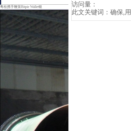
访问量：
粤桂携手鞭策Bitpie Wallet银
此文关键词：
确保,用